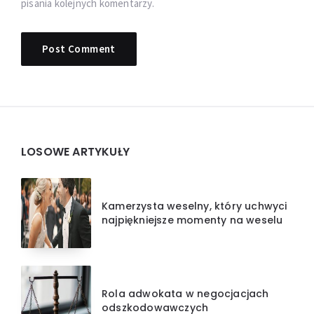
pisania kolejnych komentarzy.
Widgets
LOSOWE ARTYKUŁY
Kamerzysta weselny, który uchwyci
najpiękniejsze momenty na weselu
Rola adwokata w negocjacjach
odszkodowawczych