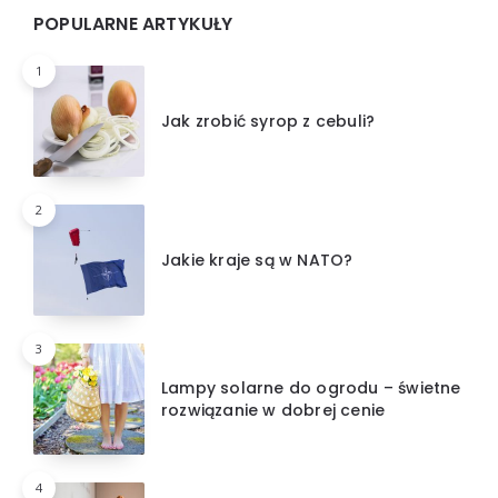
POPULARNE ARTYKUŁY
1
Jak zrobić syrop z cebuli?
2
Jakie kraje są w NATO?
3
Lampy solarne do ogrodu – świetne
rozwiązanie w dobrej cenie
4