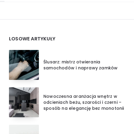
Widgets
LOSOWE ARTYKUŁY
Ślusarz: mistrz otwierania
samochodów i naprawy zamków
Nowoczesna aranżacja wnętrz w
odcieniach beżu, szarości i czerni –
sposób na elegancję bez monotonii