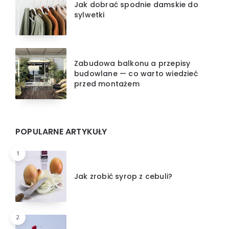
Jak dobrać spodnie damskie do
sylwetki
Zabudowa balkonu a przepisy
budowlane — co warto wiedzieć
przed montażem
POPULARNE ARTYKUŁY
1
Jak zrobić syrop z cebuli?
2