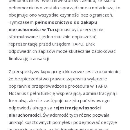
pełnomocnictw. Wielu inwestorów zakłada, że skoro
pełnomocnictwo zostało sporządzone u notariusza, to
obejmuje ono wszystkie czynności bez ograniczeń.
Tymczasem
pełnomocnictwo do zakupu
nieruchomości w Turcji
musi być precyzyjnie
sformułowane i jednoznacznie dopuszczać
reprezentację przed urzędem TAPU. Brak
odpowiednich zapisów może skutecznie zablokować
finalizację transakcji.
Z perspektywy kupującego kluczowe jest zrozumienie,
że bezpieczeństwo prawne zapewnia wyłącznie
poprawnie przeprowadzona procedura w TAPU.
Notariusz pełni funkcję wspierającą, administracyjną i
formalną, ale nie zastępuje urzędu państwowego
odpowiedzialnego za
rejestrację własności
nieruchomości
. Świadomość tych różnic pozwala
uniknąć kosztownych pomyłek i podejmować decyzje
w oparciu o realne, a nie domniemane gwarancje