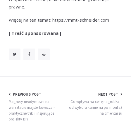
prawne.
Więcej na ten temat:
https://mmt-schneider.com
[ Treść sponsorowana ]
Nawigacja
PREVIOUS POST
NEXT POST
wpisu
Magnesy neodymowe na
Co wpływa na cenę nagrobka –
warsztacie majsterkowicza –
od wyboru kamienia po montaż
praktyczne triki i inspirujące
na cmentarzu
projekty DIY