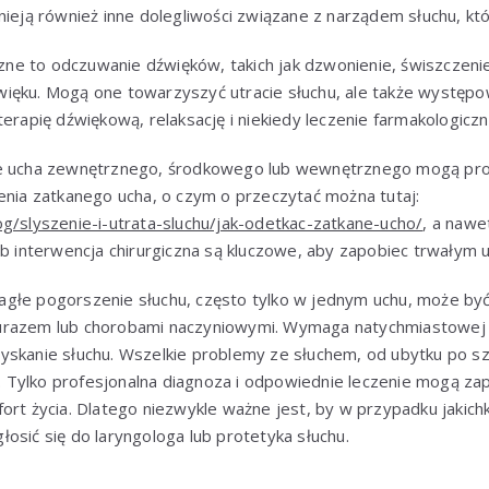
nieją również inne dolegliwości związane z narządem słuchu, kt
ne to odczuwanie dźwięków, takich jak dzwonienie, świszczenie
ięku. Mogą one towarzyszyć utracie słuchu, ale także występo
terapię dźwiękową, relaksację i niekiedy leczenie farmakologiczn
je ucha zewnętrznego, środkowego lub wewnętrznego mogą prow
enia zatkanego ucha, o czym o przeczytać można tutaj:
g/slyszenie-i-utrata-sluchu/jak-odetkac-zatkane-ucho/
, a nawe
ub interwencja chirurgiczna są kluczowe, aby zapobiec trwałym
agłe pogorszenie słuchu, często tylko w jednym uchu, może b
razem lub chorobami naczyniowymi. Wymaga natychmiastowej di
yskanie słuchu. Wszelkie problemy ze słuchem, od ubytku po 
tą. Tylko profesjonalna diagnoza i odpowiednie leczenie mogą z
ort życia. Dlatego niezwykle ważne jest, by w przypadku jakich
osić się do laryngologa lub protetyka słuchu.