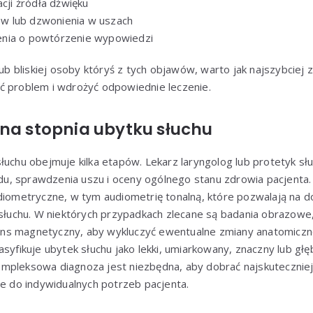
acji źródła dźwięku
 lub dzwonienia w uszach
nia o powtórzenie wypowiedzi
lub bliskiej osoby któryś z tych objawów, warto jak najszybciej z
ć problem i wdrożyć odpowiednie leczenie.
ena stopnia ubytku słuchu
łuchu obejmuje kilka etapów. Lekarz laryngolog lub protetyk sł
, sprawdzenia uszu i oceny ogólnego stanu zdrowia pacjenta.
diometryczne, w tym audiometrię tonalną, które pozwalają na d
 słuchu. W niektórych przypadkach zlecane są badania obrazowe,
ns magnetyczny, aby wykluczyć ewentualne zmiany anatomiczn
asyfikuje ubytek słuchu jako lekki, umiarkowany, znaczny lub głę
mpleksowa diagnoza jest niezbędna, aby dobrać najskuteczniej
ne do indywidualnych potrzeb pacjenta.