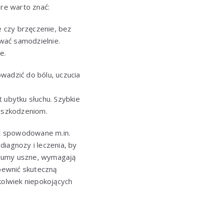
óre warto znać:
 czy brzęczenie, bez
wać samodzielnie.
e.
adzić do bólu, uczucia
t ubytku słuchu. Szybkie
 uszkodzeniom.
yć spowodowane m.in.
agnozy i leczenia, by
szumy uszne, wymagają
apewnić skuteczną
kolwiek niepokojących