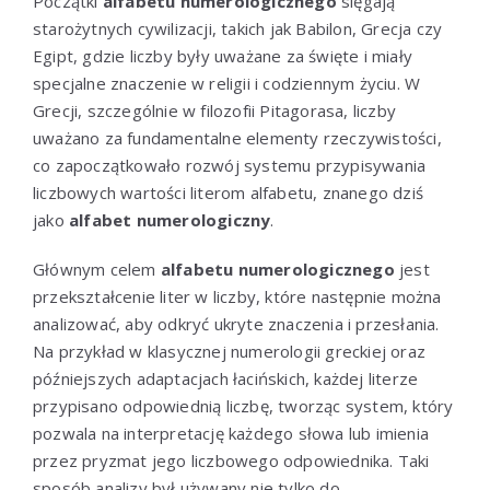
Początki
alfabetu numerologicznego
sięgają
starożytnych cywilizacji, takich jak Babilon, Grecja czy
Egipt, gdzie liczby były uważane za święte i miały
specjalne znaczenie w religii i codziennym życiu. W
Grecji, szczególnie w filozofii Pitagorasa, liczby
uważano za fundamentalne elementy rzeczywistości,
co zapoczątkowało rozwój systemu przypisywania
liczbowych wartości literom alfabetu, znanego dziś
jako
alfabet numerologiczny
.
Głównym celem
alfabetu numerologicznego
jest
przekształcenie liter w liczby, które następnie można
analizować, aby odkryć ukryte znaczenia i przesłania.
Na przykład w klasycznej numerologii greckiej oraz
późniejszych adaptacjach łacińskich, każdej literze
przypisano odpowiednią liczbę, tworząc system, który
pozwala na interpretację każdego słowa lub imienia
przez pryzmat jego liczbowego odpowiednika. Taki
sposób analizy był używany nie tylko do