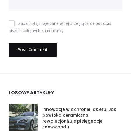
Zapamiętaj moje dane w tej przeglądarce podczas
pisania kolejnych komentarzy.
Widgets
LOSOWE ARTYKUŁY
Innowacje w ochronie lakieru: Jak
powłoka ceramiczna
rewolucjonizuje pielęgnację
samochodu