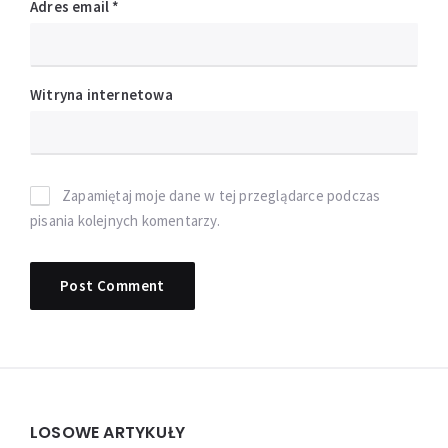
Adres email
*
Witryna internetowa
Zapamiętaj moje dane w tej przeglądarce podczas
pisania kolejnych komentarzy.
Widgets
LOSOWE ARTYKUŁY