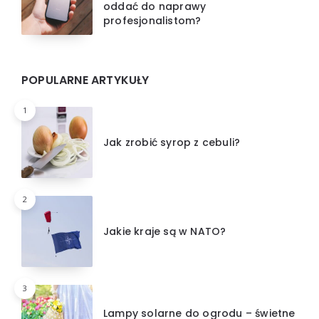
oddać do naprawy
profesjonalistom?
POPULARNE ARTYKUŁY
1
Jak zrobić syrop z cebuli?
2
Jakie kraje są w NATO?
3
Lampy solarne do ogrodu – świetne