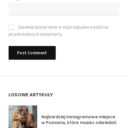
Zapamiętaj moje dane w tej przeglądarce podczas
pisania kolejnych komentarzy.
Widgets
LOSOWE ARTYKUŁY
Najbardziej instagramowe miejsca
w Poznaniu, które musisz odwiedzić