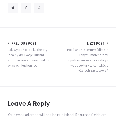
Nawigacja
PREVIOUS POST
NEXT POST
wpisu
Jak wybrać okap kuchenny
Porównanie tektury falistej z
idealny do Twojej kuchni?
innymi materiałami
Kompleksowy przewodnik po
opakowaniowymi – zalety i
okapach kuchennych
wady tektury w kontekście
różnych zastosowań
Leave A Reply
Your email address will not be published. Required fields are