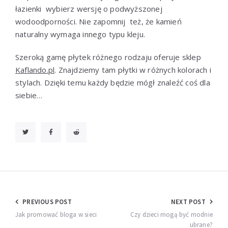
łazienki
wybierz
wersję
o
podwyższonej
wodoodporności.
Nie zapomnij
też,
że
kamień
naturalny
wymaga
innego typu
kleju.
Szeroką gamę płytek różnego rodzaju oferuje sklep
Kaflando.pl
. Znajdziemy tam płytki w różnych kolorach i
stylach. Dzięki temu każdy będzie mógł znaleźć coś dla
siebie…
Nawigacja
PREVIOUS POST
NEXT POST
wpisu
Jak promować bloga w sieci
Czy dzieci mogą być modnie
ubrane?