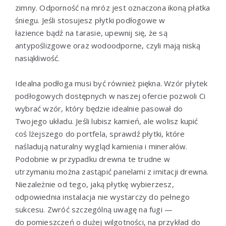
zimny.
Odporność
na
mróz
jest
oznaczona
ikoną
płatka
śniegu.
Jeśli
stosujesz
płytki
podłogowe
w
łazience
bądź
na
tarasie
,
upewnij
się,
że
są
antypoślizgowe oraz
wodoodporne,
czyli
mają
niską
nasiąkliwość.
Idealna
podłoga
musi
być
również
piękna.
Wzór
płytek
podłogowych
dostępnych
w
naszej
ofercie
pozwoli
Ci
wybrać
wzór,
który
będzie
idealnie
pasował
do
Twojego
układu.
Jeśli
lubisz
kamień,
ale
wolisz
kupić
coś
lżejszego
do
portfela,
sprawdź
płytki,
które
naśladują
naturalny
wygląd
kamienia
i
minerałów.
Podobnie
w
przypadku
drewna
te
trudne
w
utrzymaniu
można
zastąpić
panelami
z
imitacji
drewna.
Niezależnie
od
tego,
jaką
płytkę
wybierzesz,
odpowiednia
instalacja
nie
wystarczy
do
pełnego
sukcesu.
Zwróć
szczególną
uwagę
na
fugi —
do
pomieszczeń
o
dużej
wilgotności, na przykład do