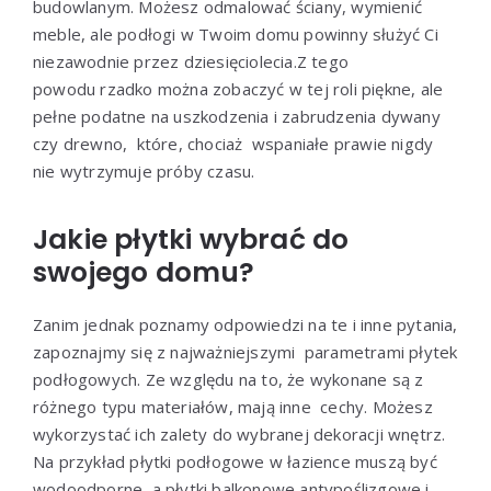
budowlanym.
Możesz
odmalować
ściany,
wymienić
meble,
ale
podłogi
w
Twoim
domu
powinny
służyć
Ci
niezawodnie
przez
dziesięciolecia
.Z tego
powodu
rzadko
można
zobaczyć
w
tej
roli
piękne,
ale
pełne
podatne na uszkodzenia i zabrudzenia
dywany
czy
drewno,
które, chociaż wspaniałe prawie nigdy
nie wytrzymuje próby czasu.
Jakie płytki wybrać do
swojego domu?
Zanim jednak
poznamy
odpowiedzi
na
te
i
inne
pytania,
zapoznajmy
się
z
najważniejszymi
parametrami
płytek
podłogowych.
Ze
względu
na
to,
że
wykonane
są
z
różnego
typu
materiałów,
mają
inne cechy.
Możesz
wykorzystać
ich
zalety
do
wybranej
dekoracji
wnętrz.
Na
przykład
płytki
podłogowe
w
łazience muszą
być
wodoodporne,
a
płytki
balkonowe
antypoślizgowe
i