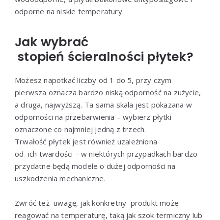
odporne
na
niskie
temperatury.
Jak wybrać
stopień
ścieralności płytek?
Możesz
napotkać
liczby
od
1
do
5,
przy
czym
pierwsza
oznacza
bardzo
niską
odporność
na
zużycie,
a
druga,
najwyższą.
Ta
sama
skala
jest
pokazana
w
odporności
na
przebarwienia
–
wybierz
płytki
oznaczone
co
najmniej
jedną
z
trzech.
Trwałość
płytek
jest
również
uzależniona
od
ich
twardości –
w
niektórych
przypadkach
bardzo
przydatne
będą
modele
o
dużej
odporności
na
uszkodzenia
mechaniczne.
Zwróć też
uwagę,
jak konkretny
produkt
może
reagować
na
temperaturę,
taką
jak
szok
termiczny
lub