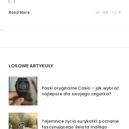
[…]
Read More
334
0
Widgets
LOSOWE ARTYKUŁY
Paski oryginalne Casio – jak wybrać
najlepsze dla swojego zegarka?
Tajemnice życia surykatki: poznanie
fascynującego świata małego